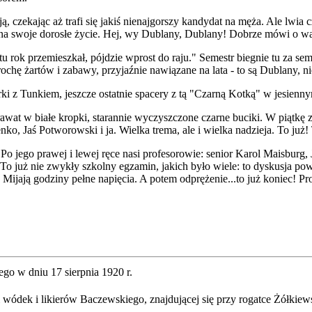
ją, czekając aż trafi się jakiś nienajgorszy kandydat na męża. Ale lwia
 na swoje dorosłe życie. Hej, wy Dublany, Dublany! Dobrze mówi o wa
u rok przemieszkał, pójdzie wprost do raju." Semestr biegnie tu za se
rochę żartów i zabawy, przyjaźnie nawiązane na lata - to są Dublany,
rki z Tunkiem, jeszcze ostatnie spacery z tą "Czarną Kotką" w jesiennym
rawat w białe kropki, starannie wyczyszczone czarne buciki. W piąt
, Jaś Potworowski i ja. Wielka trema, ale i wielka nadzieja. To już! 
o jego prawej i lewej ręce nasi profesorowie: senior Karol Maisburg,
 już nie zwykły szkolny egzamin, jakich było wiele: to dyskusja po
Mijają godziny pełne napięcia. A potem odprężenie...to już koniec! P
go w dniu 17 sierpnia 1920 r.
ódek i likierów Baczewskiego, znajdującej się przy rogatce Żółkiews