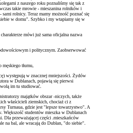
kolegami z naszego roku poznaliśmy się tak z
czas takie mrowie - mieszanina rolników i
a - sami rolnicy. Teraz mamy możność poznać się
k u siebie w domu". Szybko i my wtapiamy się w
 charakterze mówi już sama oficjalna nazwa
arodowościowym i politycznym. Zaobserwować
go męskiego tłumu,
icę) występują w znacznej mniejszości. Żydów
utora w Dublanach, pojawią się pierwsi
zwolą im tu studiować.
inistratorzy majątków obszar -niczych, także
ich właścicieli ziemskich, chociaż ci z
sy Turnaua, gdzie jest "lepsze towarzystwo". A
rstw. Większość studentów mieszka w Dublanach
lni. Dla przeważającej części .mieszkańców
e na bal, ale wracają do Dublan, "do siebie".