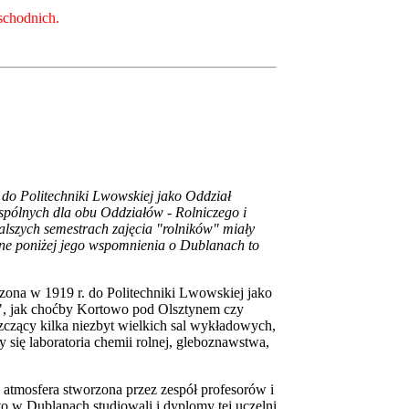
chodnich.
do Politechniki Lwowskiej jako Oddział
spólnych dla obu Oddziałów - Rolniczego i
lszych semestrach zajęcia "rolników" miały
ne poniżej jego wspomnienia o Dublanach to
zona w 1919 r. do Politechniki Lwowskiej jako
h", jak choćby Kortowo pod Olsztynem czy
czący kilka niezbyt wielkich sal wykładowych,
y się laboratoria chemii rolnej, gleboznawstwa,
 atmosfera stworzona przez zespół profesorów i
o w Dublanach studiowali i dyplomy tej uczelni