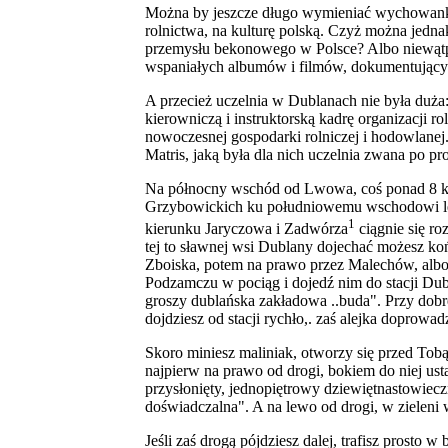
Można by jeszcze długo wymieniać wychowankó
rolnictwa, na kulturę polską. Czyż można jedn
przemysłu bekonowego w Polsce? Albo niewątpli
wspaniałych albumów i filmów, dokumentujący
A przecież uczelnia w Dublanach nie była duż
kierowniczą i instruktorską kadrę organizacji r
nowoczesnej gospodarki rolniczej i hodowlanej
Matris, jaką była dla nich uczelnia zwana po pr
Na północny wschód od Lwowa, coś ponad 8 ki
Grzybowickich ku południowemu wschodowi leż
1
kierunku Jaryczowa i Zadwórza
ciągnie się ro
tej to sławnej wsi Dublany dojechać możesz ko
Zboiska, potem na prawo przez Malechów, albo p
Podzamczu w pociąg i dojedź nim do stacji Dubla
groszy dublańska zakładowa ..buda". Przy dobre
dojdziesz od stacji rychło,. zaś alejka doprowa
Skoro miniesz maliniak, otworzy się przed Tobą 
najpierw na prawo od drogi, bokiem do niej ust
przysłonięty, jednopiętrowy dziewiętnastowiec
doświadczalna". A na lewo od drogi, w zieleni 
Jeśli zaś drogą pójdziesz dalej, trafisz prost