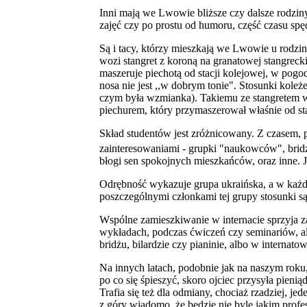
Inni mają we Lwowie bliższe czy dalsze rodziny, 
zajęć czy po prostu od humoru, część czasu s
Są i tacy, którzy mieszkają we Lwowie u rodziny
wozi stangret z koroną na granatowej stangreck
maszeruje piechotą od stacji kolejowej, w po
nosa nie jest ,,w dobrym tonie". Stosunki kol
czym była wzmianka). Takiemu ze stangretem w 
piechurem, który przymaszerował właśnie od st
Skład studentów jest zróżnicowany. Z czasem, po
zainteresowaniami - grupki "naukowców", br
błogi sen spokojnych mieszkańców, oraz inne. Jak
Odrębność wykazuje grupa ukraińska, a w każdym
poszczególnymi członkami tej grupy stosunki są 
Wspólne zamieszkiwanie w internacie sprzyja za
wykładach, podczas ćwiczeń czy seminariów, a
bridżu, bilardzie czy pianinie, albo w interna
Na innych latach, podobnie jak na naszym roku,
po co się śpieszyć, skoro ojciec przysyła pienią
Trafia się też dla odmiany, chociaż rzadziej, j
z góry wiadomo, że będzie nie byle jakim profe