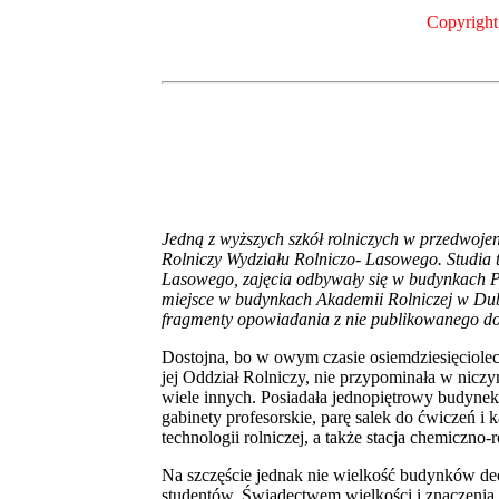
Copyrigh
Jedną z wyższych szkół rolniczych w przedwoje
Rolniczy Wydziału Rolniczo- Lasowego. Studia 
Lasowego, zajęcia odbywały się w budynkach Po
miejsce w budynkach Akademii Rolniczej w Dub
fragmenty opowiadania z nie publikowanego d
Dostojna, bo w owym czasie osiemdziesięciole
jej Oddział Rolniczy, nie przypominała w nic
wiele innych. Posiadała jednopiętrowy budyne
gabinety profesorskie, parę salek do ćwiczeń i 
technologii rolniczej, a także stacja chemiczno-r
Na szczęście jednak nie wielkość budynków decy
studentów. Świadectwem wielkości i znaczenia 