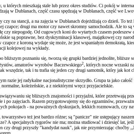
u których mieszkają stale lub przez okres studiów. Ci pokój w internacie
pędzają w Dublanach, część czasu spędzają w Dublanach, część we Lwo
 czy na stancji, a na zajęcia w Dublanach dojeżdżają co dzień. To też
iej czapce; drugi ma motor czy nawet skromny samochodzik. Ale to są 
godę czy niepogodę. Od cugowych koni do wytartych czasem podeszew 
eżeńskie są poprawne, bez dyskryminacji klasowej, majątkowej czy na
czapce z koroną wydaje się może, że jest wspaniałym demokratą, kie
acji kolejowej na wykłady.
 bliższym poznaniu się, tworzą się grupki bardziej jednolite, bliższe 
2
idżystów, amatorów wyrobów Baczewskiego
, których nocne wrzaski n
 wszędzie, tak i tu trafia się jeden czy drugi samotnik, który jak kot 
 razie jej radykalne nacjonalistyczne skrzydło. Grupa ta jako całość 
normalne, koleżeńskie, a z niektórymi wręcz przyjacielskie.
wiązywaniu się bliższych znajomości i przyjaźni, które przetrwają prz
le i po zajęciach. Razem przygotowujemy się do egzaminów, przeważn
towych pokojach - na poważnych dyskusjach, lekkich rozmowach, czy na
 towarzystwo też jest bardzo różne; są "panicze" nie ustępujący naszem
dze? A specjalnych rygorów nie ma; można studiować i dziesięć lat, jeśli 
eden czy drugi przyszły "kandydat nauk", jak nie przymierzając choćby 
sorem.