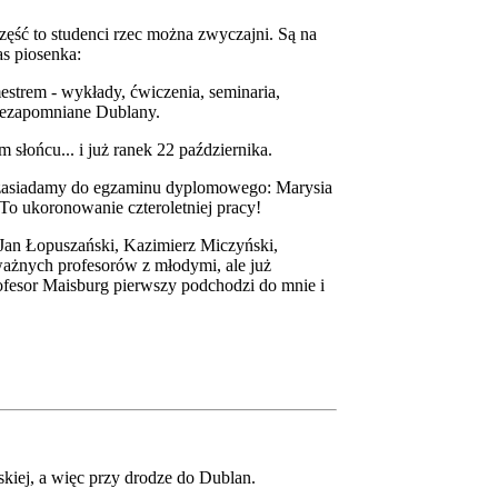
 część to studenci rzec można zwyczajni. Są na
s piosenka:
mestrem - wykłady, ćwiczenia, seminaria,
 niezapomniane Dublany.
 słońcu... i już ranek 22 października.
kę zasiadamy do egzaminu dyplomowego: Marysia
To ukoronowanie czteroletniej pracy!
 Jan Łopuszański, Kazimierz Miczyński,
ważnych profesorów z młodymi, ale już
rofesor Maisburg pierwszy podchodzi do mnie i
kiej, a więc przy drodze do Dublan.