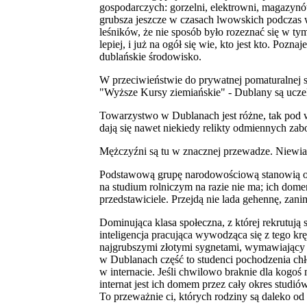
gospodarczych: gorzelni, elektrowni, magazynów
grubsza jeszcze w czasach lwowskich podczas 
leśników, że nie sposób było rozeznać się w ty
lepiej, i już na ogół się wie, kto jest kto. Po
dublańskie środowisko.
W przeciwieństwie do prywatnej pomaturalnej s
"Wyższe Kursy ziemiańskie" - Dublany są ucze
Towarzystwo w Dublanach jest różne, tak pod
dają się nawet niekiedy relikty odmiennych z
Mężczyźni są tu w znacznej przewadze. Niewias
Podstawową grupę narodowościową stanowią oczy
na studium rolniczym na razie nie ma; ich dome
przedstawiciele. Przejdą nie lada gehennę, zan
Dominująca klasa społeczna, z której rekrutują 
inteligencja pracująca wywodząca się z tego kręg
najgrubszymi złotymi sygnetami, wymawiający "
w Dublanach część to studenci pochodzenia chł
w internacie. Jeśli chwilowo braknie dla kogoś
internat jest ich domem przez cały okres studió
To przeważnie ci, których rodziny są daleko o