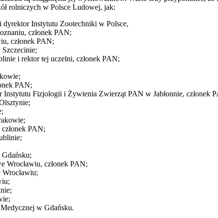
kół rolniczych w Polsce Ludowej, jak:
 dyrektor Instytutu Zootechniki w Polsce,
oznaniu, członek PAN;
iu, członek PAN;
Szczecinie;
nie i rektor tej uczelni, członek PAN;
kowie;
łonek PAN;
Instytutu Fizjologii i Żywienia Zwierząt PAN w Jabłonnie, członek 
lsztynie;
e;
rakowie;
 członek PAN;
blinie;
w Gdańsku;
we Wrocławiu, członek PAN;
 Wrocławiu;
iu;
nie;
ie;
i Medycznej w Gdańsku.