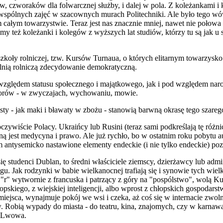
, czworaków dla folwarcznej służby, i dalej w pola. Z koleżankami i 
wspólnych zajęć w szacownych murach Politechniki. Ale było tego wów
m całym towarzystwie. Teraz jest nas znacznie mniej, nawet nie połow
znajemy też koleżanki i kolegów z wyższych lat studiów, którzy tu są ja
zkoły rolniczej, tzw. Kursów Turnaua, o których elitarnym towarzysko
lnią rolniczą zdecydowanie demokratyczną.
 względem statusu społecznego i majątkowego, jak i pod względem n
aborów - w zwyczajach, wychowaniu, mowie.
ty - jak maki i bławaty w zbożu - stanowią barwną okrasę tego szare
wiście Polacy. Ukraińcy lub Rusini (teraz sami podkreślają tę różn
ną jest medycyna i prawo. Ale już rychło, bo w ostatnim roku pobytu a
im antysemicko nastawione elementy endeckie (i nie tylko endeckie) po
się studenci Dublan, to średni właściciele ziemscy, dzierżawcy lub adm
u. Jak rodzynki w babie wielkanocnej trafiają się i synowie tych wielk
r" wytwornie z francuska i patrzący z góry na "pospólstwo", wolą Kur
opskiego, z wiejskiej inteligencji, albo wprost z chłopskich gospoda
 miejsca, wynajmuje pokój we wsi i czeka, aż coś się w internacie zwo
w. Robią wypady do miasta - do teatru, kina, znajomych, czy w karnawal
d Lwowa.