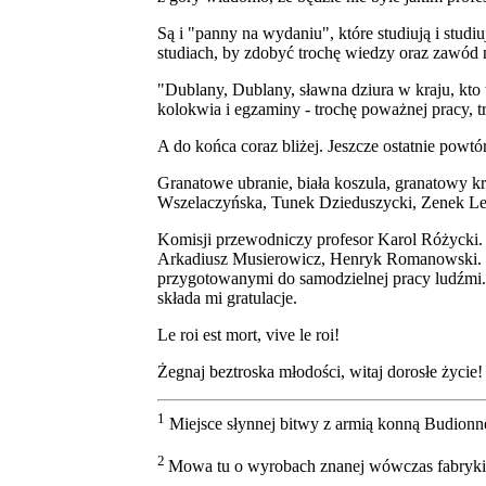
Są i "panny na wydaniu", które studiują i studiu
studiach, by zdobyć trochę wiedzy oraz zawód
"Dublany, Dublany, sławna dziura w kraju, kto t
kolokwia i egzaminy - trochę poważnej pracy, t
A do końca coraz bliżej. Jeszcze ostatnie powtó
Granatowe ubranie, biała koszula, granatowy k
Wszelaczyńska, Tunek Dzieduszycki, Zenek Lenko
Komisji przewodniczy profesor Karol Różycki. P
Arkadiusz Musierowicz, Henryk Romanowski. To
przygotowanymi do samodzielnej pracy ludźmi. 
składa mi gratulacje.
Le roi est mort, vive le roi!
Żegnaj beztroska młodości, witaj dorosłe życie!
1
Miejsce słynnej bitwy z armią konną Budionne
2
Mowa tu o wyrobach znanej wówczas fabryki w