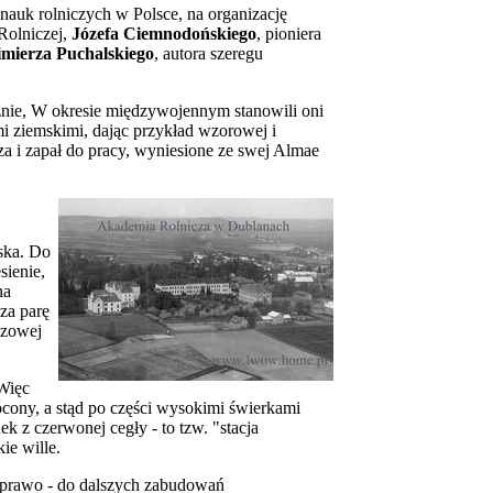
uk rolniczych w Polsce, na organizację
Rolniczej,
Józefa Ciemnodońskiego
, pioniera
mierza Puchalskiego
, autora szeregu
znie, W okresie międzywojennym stanowili oni
ami ziemskimi, dając przykład wzorowej i
a i zapał do pracy, wyniesione ze swej Almae
ńska. Do
sienie,
na
 za parę
ozowej
 Więc
ócony, a stąd po części wysokimi świerkami
 z czerwonej cegły - to tzw. "stacja
ie wille.
 w prawo - do dalszych zabudowań