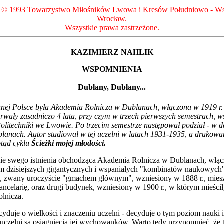
t © 1993 Towarzystwo Miłośników Lwowa i Kresów Południowo - Ws
Wrocław.
Wszystkie prawa zastrzeżone.
KAZIMIERZ NAHLIK
WSPOMNIENIA
Dublany, Dublany...
nnej Polsce była Akademia Rolnicza w Dublanach, włączona w 1919 r. 
trwały zasadniczo 4 lata, przy czym w trzech pierwszych semestrach, w
litechniki we Lwowie. Po trzecim semestrze następował podział - w da
lanach. Autor studiował w tej uczelni w latach 1931-1935, a drukowa
otąd cyklu
Ścieżki mojej młodości.
cie swego istnienia obchodząca Akademia Rolnicza w Dublanach, włąc
zym dzisiejszych gigantycznych i wspaniałych "kombinatów naukowyc
k, zwany uroczyście "gmachem głównym", wzniesiony w 1888 r., miesz
kancelarię, oraz drugi budynek, wzniesiony w 1900 r., w którym mieścił
olnicza.
duje o wielkości i znaczeniu uczelni - decyduje o tym poziom nauki i
uczelni są osiągnięcia jej wychowanków. Warto tedy przypomnieć, że t