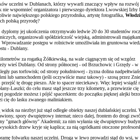
w uczelni w Dublanach, którzy wywarli znaczący wpływ na rozwój na
ak nie wspomnieć organizatora i pierwszego dyrektora Lwowskiej Izby 
wie największego polskiego przyrodnika, artystę fotografika,
Włodzi
ch polską przyrodę?
a: dyplomy jej ukończenia otrzymywało ledwie 20 do 30 studentów roc
olniczych, organizowali spółdzielczość wiejską, administrowali majątk
. Wprowadzanie postępu w rolnictwie umożliwiała im gruntowna wiedz
ostu - Dublany.
lometrów za rogatką Żółkiewską, na wale ciągnącym się od wzgórz
y wieś Dublany. Od strony północnej - od Brzuchowic i Grzędy - w
zległy pas torfowisk; od strony południowej - żyzna dolina nadpełtwia
ńmi lub samochodem (jeśli oczywiście masz takowy) - szosą przez Znie
rzejść tę drogę pieszo. Ale to spacer nieciekawy. Więc lepiej wsiądź 
ny-Laszki; do celu masz stąd jeszcze trzy kilometry, a przewiezie cię
j pogodzie możesz i pójść spacerkiem: do początku pięknej alejki brz
dzi cię do lasku zwanego maliniakiem.
widok na niezbyt już stąd odległe obiekty naszej dublańskiej uczelni.
awiony, spory dwupiętrowy internat; nieco dalej, frontem do drogi zwr
zny "gmach główny" Akademii; za nim wyłania się dwupiętrowy budynek
wysokich drzew kryje się kaplica; za nią ogródkami otoczone profesorsk
o w bramę folwarku naszej uczelni. Droga w lewo prowadzi stąd do wsi,