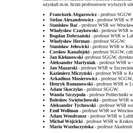
uzyskali m.in. liczni profesorowie wyższych sz
Franciszek Abgarowicz
- profesor SGGW i
Stefan Alexandrowicz
- profesor WSR w P
Stanisław Bać
- profesor WSR we Wrocław
Władysław Czaykowski
- profesor WSR w 
Bogdan Dobrzański
- profesor WSR w Lubli
Władysław Herman
- profesor SGGW;
Stanisław Jełowicki
- profesor WSR w Kra
Czesław Kanafojski
- profesor SGGW, cz
Jan Kielanowski
-profesor SGGW, dyrektor 
Aleksander Martyniak
- profesor WSR w O
Jan Mazarski
- profesor WSR w Szczecini
Kazimierz Miczyński
- profesor WSR w K
Arkadiusz Musierowicz
- profesor SGGW,
Henryk Romanowski
- profesor WSR w Lu
Adam Skoczylas
- profesor SGGW;
Wanda Szczypuła
- profesor Politechniki 
Bolesław Swiętochowski
- profesor WSR 
Aleksander Tychowski
- profesor WSR we
Emil Wollman
- profesor WSR we Wrocław
Adam Wondrausz
- profesor WSR w Lubli
Michał Wójcicki
- profesor WSR w Krakow
Maria Wszelaczyńska
- profesor Akademi