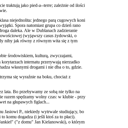
 traktują jako pied-a--terre; zależnie od ilości
wie.
 klasa niejednolita: jednego parą cugowych koni
wyjątki. Spora natomiast grupa co dzień rano
droga daleka. Ale w Dublanach zadzieranie
rodowościowej (wyjąwszy casus żydowski, o
dy niby jak równy z równym wita się z tym
sobie środowiskiem, kulturą, zwyczajami,
a korytarzach internatu przerywają nierzadko
chadza własnymi drogami i nie dba o to, gdzie.
trzyma się wyraźnie na boku, chociaż z
ez lata. Bo przebywamy ze sobą nie tylko na
ie razem spędzamy wolny czas: w klubie - przy
wet na głupawych figlach...
u Jasiowi P., niekiedy wytrwale studiujący, bo
to komu dogadza (i jeśli ktoś za to płaci).
,,Jankiel" ("z domu" Jan Kielanowski), o którym